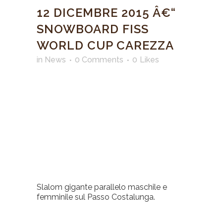
12 DICEMBRE 2015 Â€“
SNOWBOARD FISS
WORLD CUP CAREZZA
in
News
0 Comments
0
Likes
Slalom gigante parallelo maschile e
femminile sul Passo Costalunga.