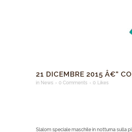
21 DICEMBRE 2015 Â€“ CO
in
News
0 Comments
0
Likes
Slalom speciale maschile in notturna sulla pi