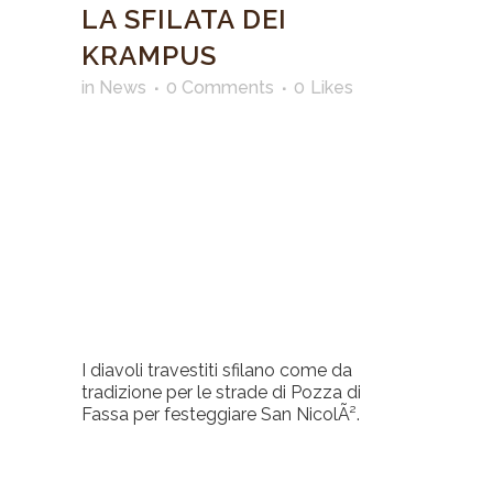
LA SFILATA DEI
KRAMPUS
in
News
0 Comments
0
Likes
I diavoli travestiti sfilano come da
tradizione per le strade di Pozza di
Fassa per festeggiare San NicolÃ².