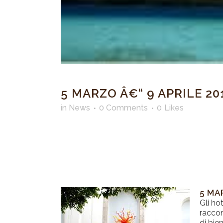
5 MARZO Â€“ 9 APRILE 2
in
News
0 Comments
0
Likes
5 MA
Gli ho
raccon
di bie