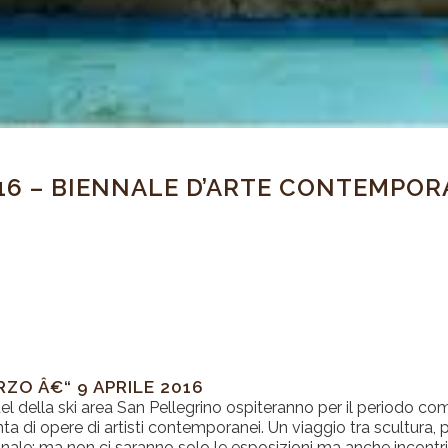
016 – BIENNALE D’ARTE CONTEMPO
RZO Â€“ 9 APRILE 2016
tel della ski area San Pellegrino ospiteranno per il periodo com
ta di opere di artisti contemporanei. Un viaggio tra scultura, 
nnale: ma non ci saranno solo le esposizioni ma anche incontri 