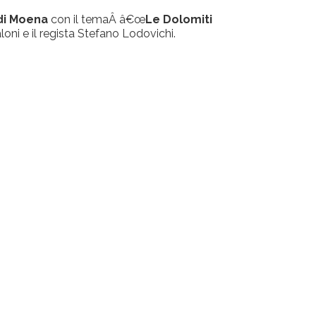
 di Moena
con il temaÂ â€œ
Le Dolomiti
aloni e il regista Stefano Lodovichi.