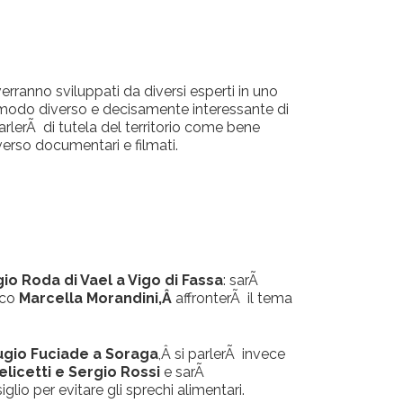
erranno sviluppati da diversi esperti in uno
n modo diverso e decisamente interessante di
rlerÃ di tutela del territorio come bene
verso documentari e filmati.
gio Roda di Vael a Vigo di Fassa
: sarÃ
sco
Marcella Morandini,Â
affronterÃ il tema
fugio Fuciade a Soraga
,Â si parlerÃ invece
licetti e Sergio Rossi
e sarÃ
lio per evitare gli sprechi alimentari.