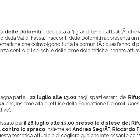
ti delle Dolomiti”
, dedicata a 3 grandi temi d’attualitÃ che v
lo della Val di Fassa. I racconti delle Dolomiti rappresenta u
ematiche che coinvolgono tutta la comunitÃ : quest’anno si pa
enza contro gli sprechi e delle cime dolomitiche, narrate attra
ssegna parte il
22 luglio alle 13.00
negli spazi esterni del
Rifu
ca
che, insieme alla direttrice della Fondazione Dolomiti Une
tive”.
fissato per il
28 luglio alle 13.00 presso le distese del Ri
 contro lo spreco
insieme ad
Andrea SegrÃ¨
,
Riccardo Fe
uesta tematica attuale e di cogliere qualche interessante consig