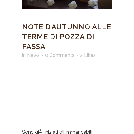
NOTE D’AUTUNNO ALLE
TERME DI POZZA DI
FASSA
in
News
0 Comments
2
Likes
Sono giÃ iniziati gli immancabili