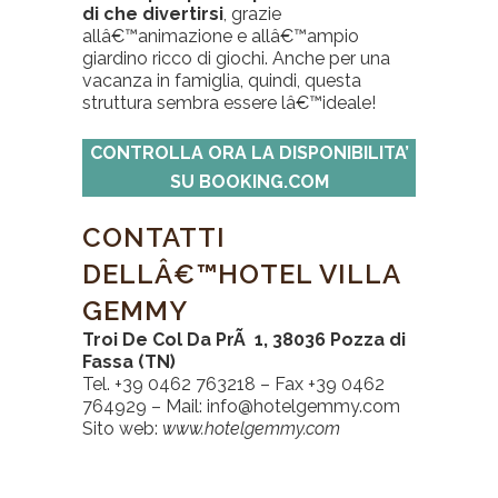
di che divertirsi
, grazie
allâ€™animazione e allâ€™ampio
giardino ricco di giochi. Anche per una
vacanza in famiglia, quindi, questa
struttura sembra essere lâ€™ideale!
CONTROLLA ORA LA DISPONIBILITA’
SU BOOKING.COM
CONTATTI
DELLÂ€™HOTEL VILLA
GEMMY
Troi De Col Da PrÃ 1, 38036 Pozza di
Fassa (TN)
Tel. +39 0462 763218 – Fax +39 0462
764929 – Mail: info@hotelgemmy.com
Sito web:
www.hotelgemmy.com