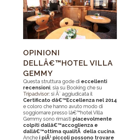
OPINIONI
DELLÂ€™HOTEL VILLA
GEMMY
Questa struttura gode di
eccellenti
recensioni
, sia su Booking che su
Tripadvisor
: si Ã¨ aggiudicata il
Certificato dâ€™Eccellenza nel 2014
e coloro che hanno avuto modo di
soggiornare presso lâ€™hotel Villa
Gemmy sono rimasti
piacevolmente
colpiti dallâ€™accoglienza e
dallâ€™ottima qualitÃ della cucina
.
Anche
i piÃ¹ piccoli possono trovare