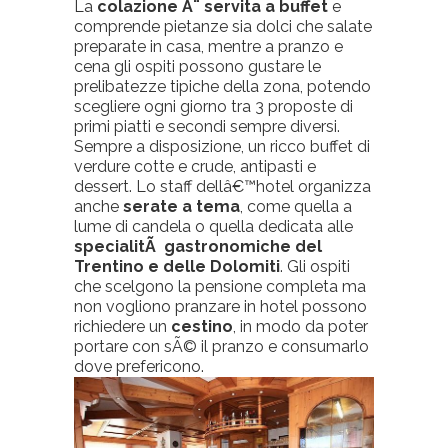
La
colazione Ã¨ servita a buffet
e
comprende pietanze sia dolci che salate
preparate in casa, mentre a pranzo e
cena gli ospiti possono gustare le
prelibatezze tipiche della zona, potendo
scegliere ogni giorno tra 3 proposte di
primi piatti e secondi sempre diversi.
Sempre a disposizione, un ricco buffet di
verdure cotte e crude, antipasti e
dessert. Lo staff dellâ€™hotel organizza
anche
serate a tema
, come quella a
lume di candela o quella dedicata alle
specialitÃ gastronomiche del
Trentino e delle Dolomiti
. Gli ospiti
che scelgono la pensione completa ma
non vogliono pranzare in hotel possono
richiedere un
cestino
, in modo da poter
portare con sÃ© il pranzo e consumarlo
dove prefericono.